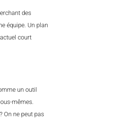
herchant des
ne équipe. Un plan
 actuel court
comme un outil
s nous-mêmes.
 ? On ne peut pas