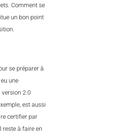
crets. Comment se
itue un bon point
ition.
our se préparer à
a eu une
 version 2.0
exemple, est aussi
e certifier par
 reste à faire en