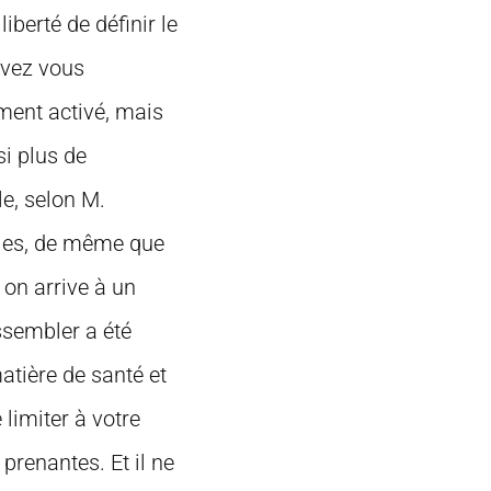
iberté de définir le
uvez vous
ment activé, mais
i plus de
le, selon M.
inies, de même que
on arrive à un
ssembler a été
atière de santé et
 limiter à votre
 prenantes. Et il ne