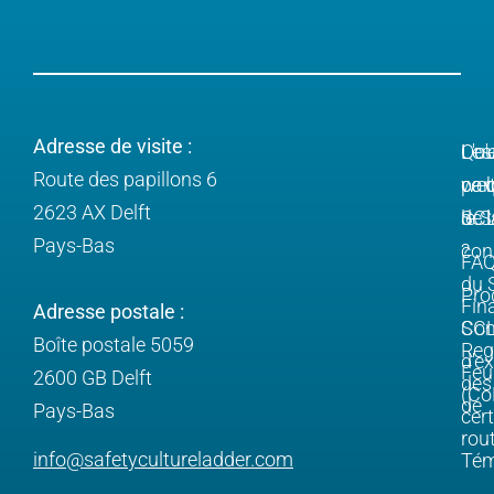
Adresse de visite :
Qu'
L'ou
Les
Route des papillons 6
ce 
we
par
2623 AX Delft
le 
SC
de l
Pays-Bas
?
con
FA
du 
Pro
Fin
Adresse postale :
SC
Com
Boîte postale 5059
Reg
d'e
Feui
2600 GB Delft
des
(Co
de
Pays-Bas
cert
rou
info@safetycultureladder.com
Tém