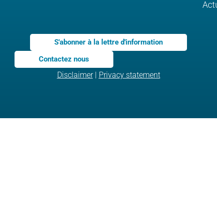
Act
S'abonner à la lettre d'information
Contactez nous
Disclaimer
|
Privacy statement