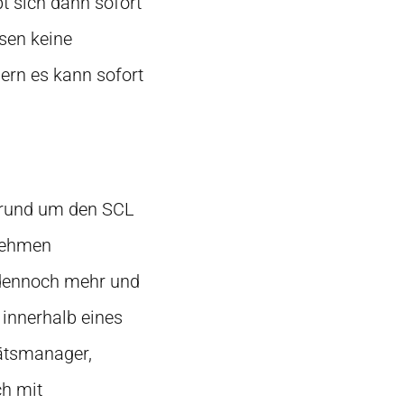
t sich dann sofort
sen keine
ern es kann sofort
n rund um den SCL
rnehmen
h dennoch mehr und
innerhalb eines
ätsmanager,
ch mit