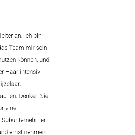
iter an. Ich bin
 das Team mir sein
 nutzen können, und
r Haar intensiv
jzelaar,
achen. Denken Sie
r eine
re Subunternehmer
und ernst nehmen.