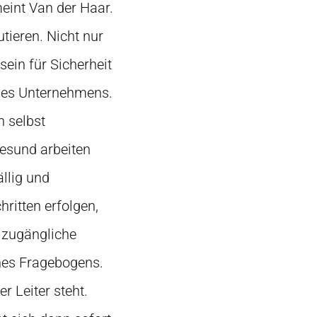
eint Van der Haar.
tieren. Nicht nur
ein für Sicherheit
 des Unternehmens.
n selbst
gesund arbeiten
llig und
ritten erfolgen,
 zugängliche
nes Fragebogens.
 Leiter steht.