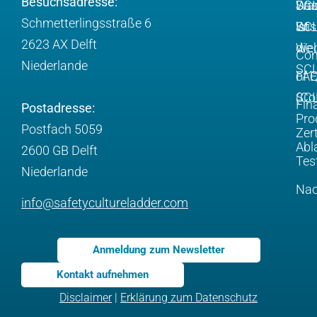
Besuchsadresse:
Wa
Da
SCL
Schmetterlingsstraße 6
ist
SCL
Wis
2623 AX Delft
die
Web
Com
Niederlande
SC
FA
of 
SCL
(Co
Fin
Postadresse:
Pro
Postfach 5059
Zert
Abl
2600 GB Delft
Tes
Niederlande
Nac
info@safetycultureladder.com
Anmeldung zum Newsletter
Kontakt aufnehmen
Disclaimer
|
Erklärung zum Datenschutz