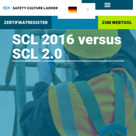
Was ist die SCL
Wie kann man sich zertifizieren?
ZERTIFIKATREGISTER
ZUM WEBTOOL
SCL 2016 versus
SCL 2.0