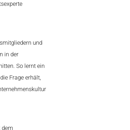
itsexperte
dsmitgliedern und
n in der
tten. So lernt ein
die Frage erhält,
Unternehmenskultur
t dem