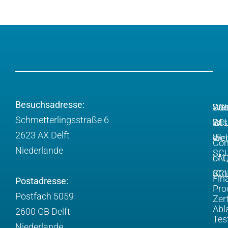
Besuchsadresse:
Wa
Da
SCL
Schmetterlingsstraße 6
ist
SCL
Wis
2623 AX Delft
die
Web
Com
Niederlande
SC
FA
of 
SCL
(Co
Fin
Postadresse:
Pro
Postfach 5059
Zert
Abl
2600 GB Delft
Tes
Niederlande