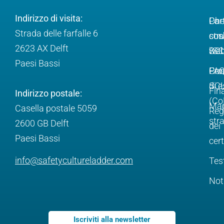
Indirizzo di visita:
Ch
Lo
Par
Strada delle farfalle 6
cos
str
con
2623 AX Delft
l'S
web
SC
Paesi Bassi
Pro
FA
Com
SC
di e
Fin
Indirizzo postale:
(Co
Ma
Casella postale 5059
Reg
str
2600 GB Delft
dei
Paesi Bassi
cert
info@safetycultureladder.com
Tes
Not
Iscriviti alla newsletter