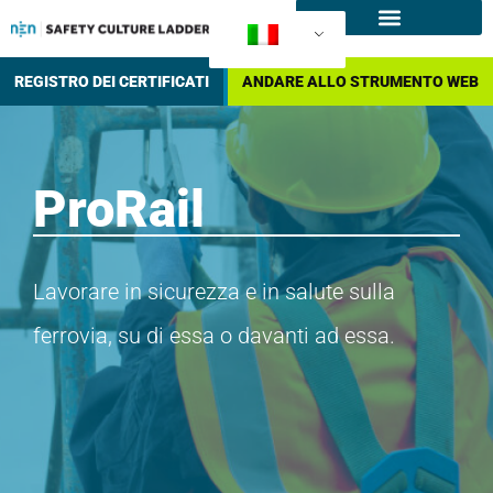
Che cos'è l'SCL
Come certificare?
REGISTRO DEI CERTIFICATI
ANDARE ALLO STRUMENTO WEB
ProRail
Lavorare in sicurezza e in salute sulla
ferrovia, su di essa o davanti ad essa.