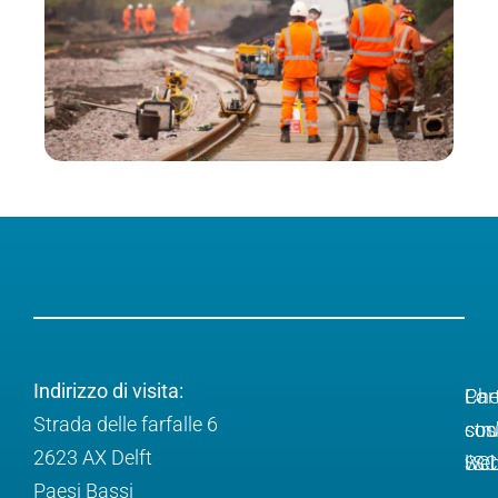
Indirizzo di visita:
Ch
Lo
Par
Strada delle farfalle 6
cos
str
con
2623 AX Delft
l'S
web
SC
Paesi Bassi