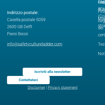
Pro
FA
Com
SC
di e
Fin
Indirizzo postale:
(Co
Ma
Casella postale 5059
Reg
str
2600 GB Delft
dei
Paesi Bassi
cert
info@safetycultureladder.com
Tes
Not
Iscriviti alla newsletter
Contattateci
Disclaimer
|
Privacy statement