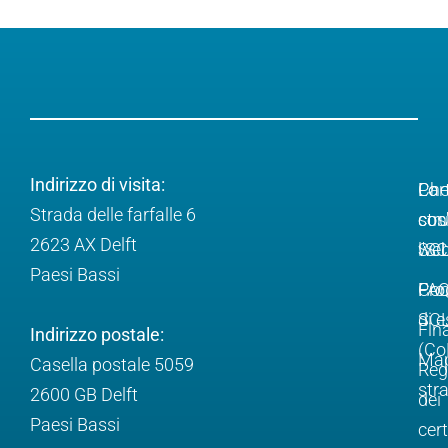
Indirizzo di visita:
Ch
Lo
Par
Strada delle farfalle 6
cos
str
con
2623 AX Delft
l'S
web
SC
Paesi Bassi
Pro
FA
Com
SC
di e
Fin
Indirizzo postale:
(Co
Ma
Casella postale 5059
Reg
str
2600 GB Delft
dei
Paesi Bassi
cert