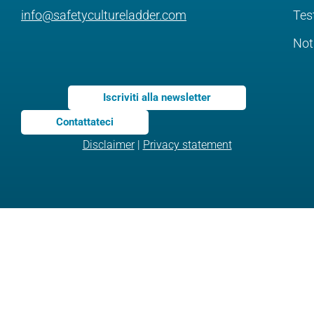
info@safetycultureladder.com
Tes
Not
Iscriviti alla newsletter
Contattateci
Disclaimer
|
Privacy statement