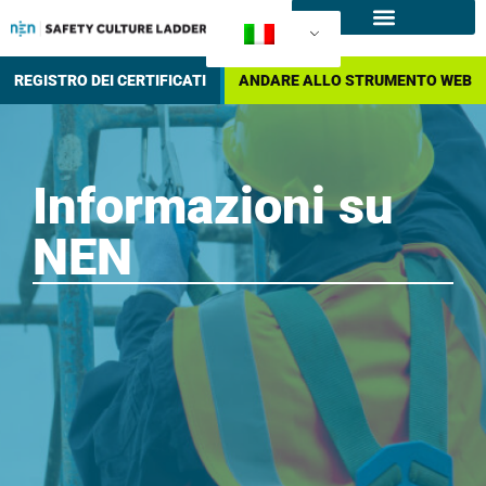
Che cos'è l'SCL
Come certificare?
REGISTRO DEI CERTIFICATI
ANDARE ALLO STRUMENTO WEB
Informazioni su
NEN