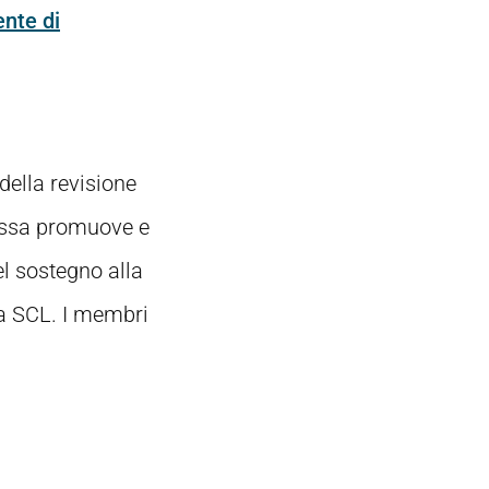
ente di
della revisione
 Essa promuove e
el sostegno alla
la SCL. I membri