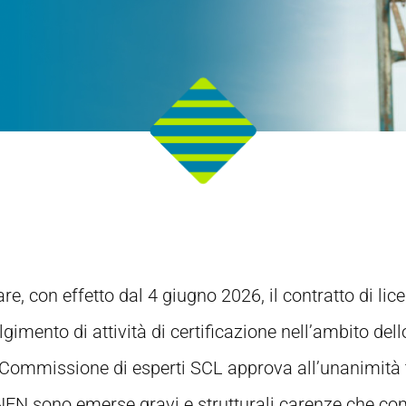
re, con effetto dal 4 giugno 2026, il contratto di li
volgimento di attività di certificazione nell’ambito d
 Commissione di esperti SCL approva all’unanimità 
NEN sono emerse gravi e strutturali carenze che 