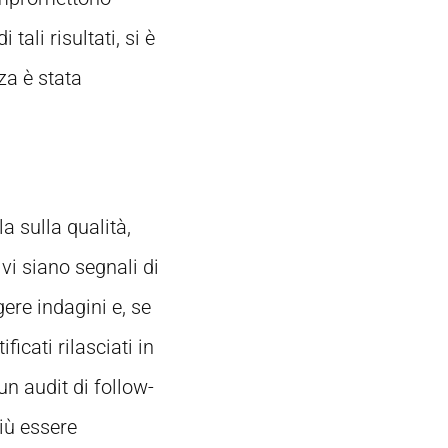
 tali risultati, si è
za è stata
a sulla qualità,
 vi siano segnali di
ere indagini e, se
icati rilasciati in
n audit di follow-
più essere