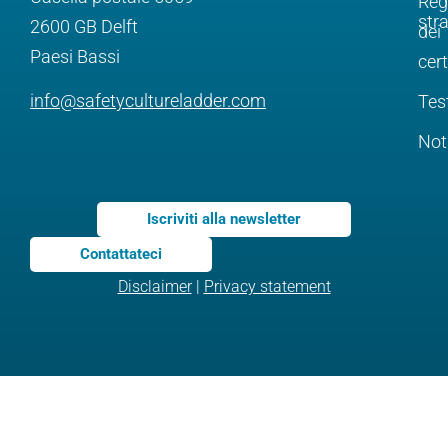
Reg
str
2600 GB Delft
dei
Paesi Bassi
cert
info@safetycultureladder.com
Tes
Not
Iscriviti alla newsletter
Contattateci
Disclaimer
|
Privacy statement