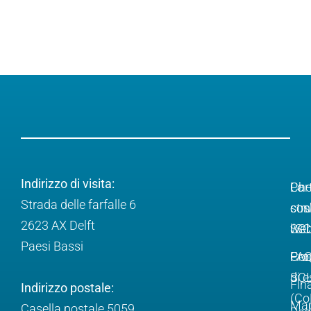
Indirizzo di visita:
Ch
Lo
Par
Strada delle farfalle 6
cos
str
con
2623 AX Delft
l'S
web
SC
Paesi Bassi
Pro
FA
Com
SC
di e
Fin
Indirizzo postale:
(Co
Ma
Casella postale 5059