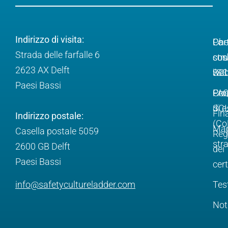
Indirizzo di visita:
Ch
Lo
Par
Strada delle farfalle 6
cos
str
con
2623 AX Delft
l'S
web
SC
Paesi Bassi
Pro
FA
Com
SC
di e
Fin
Indirizzo postale:
(Co
Ma
Casella postale 5059
Reg
str
2600 GB Delft
dei
Paesi Bassi
cert
info@safetycultureladder.com
Tes
Not