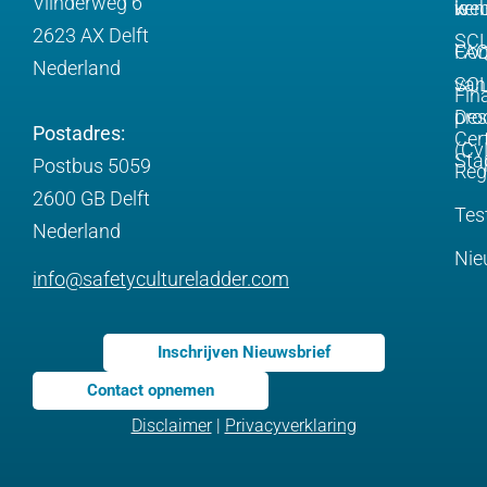
Vlinderweg 6
is
web
ken
2623 AX Delft
SC
FA
Com
Nederland
SCL
van
Fin
pro
Des
Postadres:
Cert
(Cv
Sta
Postbus 5059
Reg
2600 GB Delft
Tes
Nederland
Nie
info@safetycultureladder.com
Inschrijven Nieuwsbrief
Contact opnemen
Disclaimer
|
Privacyverklaring