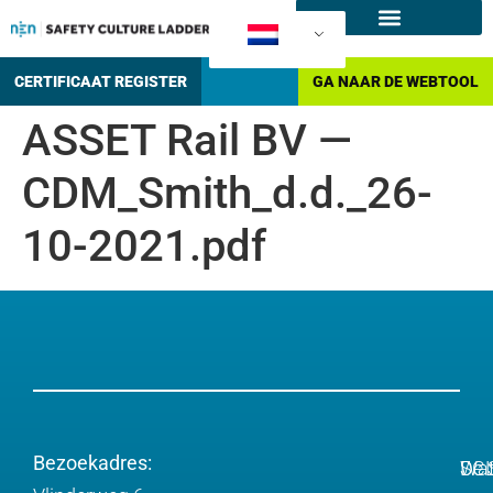
SCL producten
Hoe certificeren?
CERTIFICAAT REGISTER
GA NAAR DE WEBTOOL
ASSET Rail BV —
CDM_Smith_d.d._26-
10-2021.pdf
Bezoekadres:
Wa
De 
SC