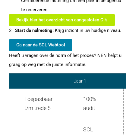
Certificerende Instelling om een plek in de agenda
te reserveren.
Bekijk hier het overzicht van aangesloten CI’s
2.
Start de nulmeting:
Krijg inzicht in uw huidige niveau.
Ga naar de SCL Webtool
Heeft u vragen over de norm of het proces? NEN helpt u
graag op weg met de juiste informatie.
Jaar 1
Ja
Toepasbaar
100%
t/m trede 5
audit
SCL