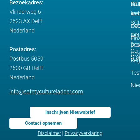
Bezoekadres:
Wa
De 
SC
Vlinderweg 6
is
web
ken
2623 AX Delft
SC
FA
Com
Nederland
SCL
van
Fin
pro
Des
Postadres:
Cert
(Cv
Sta
Postbus 5059
Reg
2600 GB Delft
Tes
Nederland
Nie
info@safetycultureladder.com
Inschrijven Nieuwsbrief
Contact opnemen
Disclaimer
|
Privacyverklaring