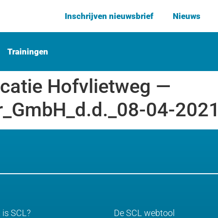
Inschrijven nieuwsbrief
Nieuws
Trainingen
catie Hofvlietweg —
r_GmbH_d.d._08-04-2021
 is SCL?
De SCL webtool