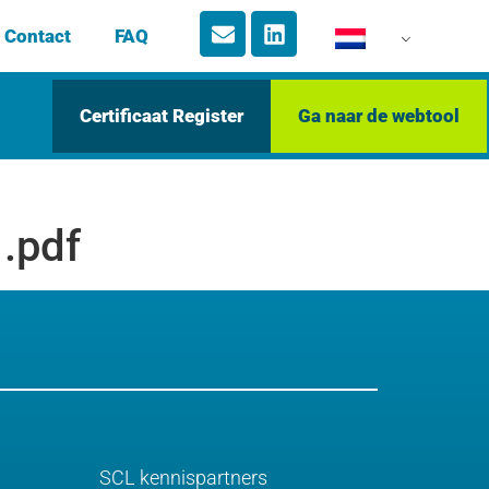
Contact
FAQ
Certificaat Register
Ga naar de webtool
.pdf
SCL kennispartners