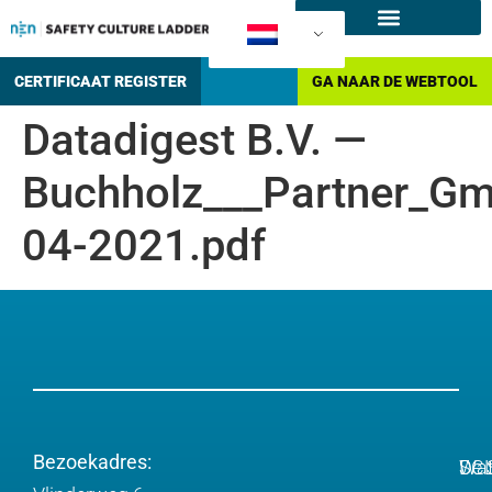
SCL producten
Hoe certificeren?
CERTIFICAAT REGISTER
GA NAAR DE WEBTOOL
Datadigest B.V. —
Buchholz___Partner_Gm
04-2021.pdf
Bezoekadres:
Wa
De 
SC