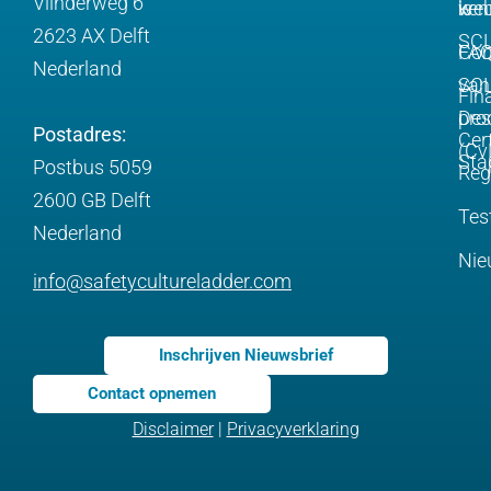
Vlinderweg 6
is
web
ken
2623 AX Delft
SC
FA
Com
Nederland
SCL
van
Fin
pro
Des
Postadres:
Cert
(Cv
Sta
Postbus 5059
Reg
2600 GB Delft
Tes
Nederland
Nie
info@safetycultureladder.com
Inschrijven Nieuwsbrief
Contact opnemen
Disclaimer
|
Privacyverklaring