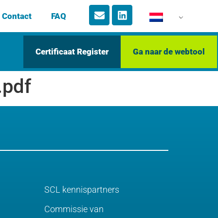
Contact
FAQ
Certificaat Register
Ga naar de webtool
.pdf
SCL kennispartners
Commissie van