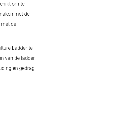
schikt om te
 maken met de
t met de
ture Ladder te
en van de ladder.
ouding en gedrag