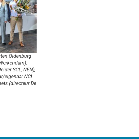
rten Oldenburg
Werkendam),
leider SCL, NEN),
ur/eigenaar NCI
eets (directeur De