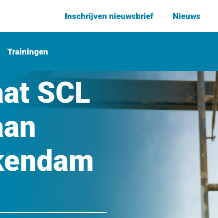
Inschrijven nieuwsbrief
Nieuws
Trainingen
aat SCL
aan
rkendam