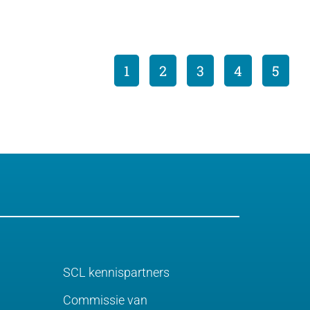
1
2
3
4
5
SCL kennispartners
Commissie van