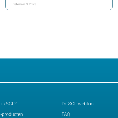
februari 3, 2023
 is SCL?
De SCL webtool
-producten
FAQ